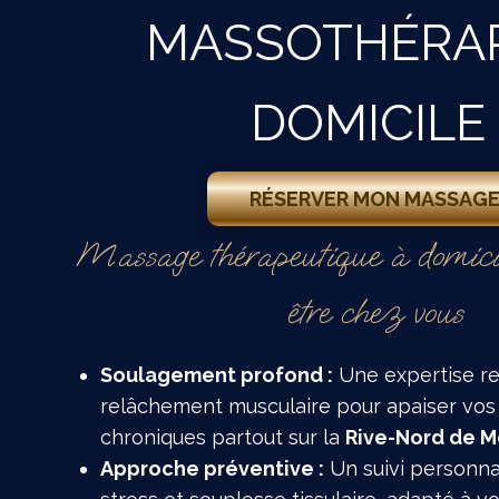
MASSOTHÉRAP
DOMICILE
RÉSERVER MON MASSAG
Massage thérapeutique à domicil
être chez vous
Soulagement profond :
Une expertise r
relâchement musculaire pour apaiser vos
chroniques partout sur la
Rive-Nord de M
Approche préventive :
Un suivi personna