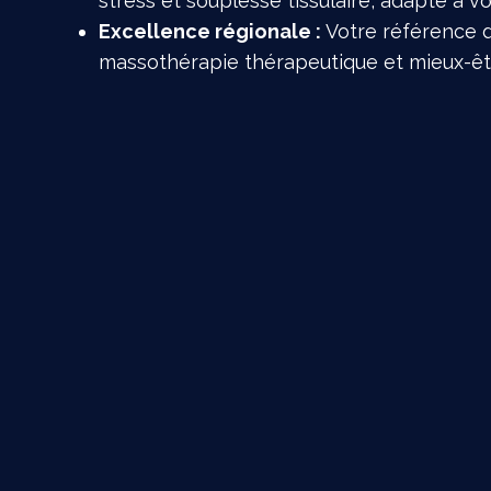
stress et souplesse tissulaire, adapté à v
Excellence régionale :
Votre référence 
massothérapie thérapeutique et mieux-êt