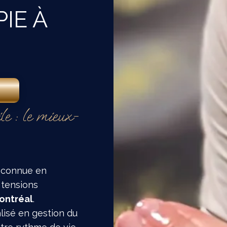
IE À
E
e : le mieux-
econnue en
 tensions
ontréal
.
lisé en gestion du