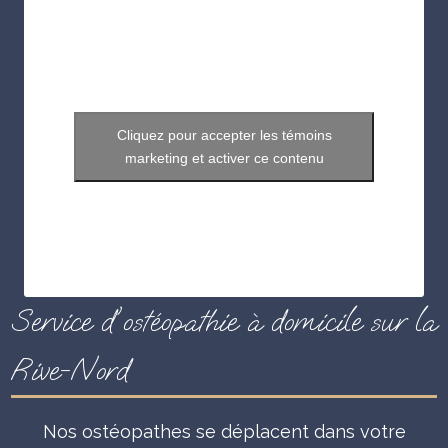
cesser de la tirer, afin de
soulager la zone qui
souffre
. Donc, l'ostéopathie vise à
rétablir
l'équilibre et l'harmonie au sein du corps
.
En conclusion, si les différentes thérapies
Cliquez pour accepter les témoins
manuelles offrent des approches variées,
marketing et activer ce contenu
l'ostéopathie se distingue par sa
vision globale
et holistique du corps
. Autrement dit, cela
permet de
traiter la source des problèmes
et
de favoriser un
bien-être durable
.
Service d'ostéopathie à domicile sur la
Rive-Nord
Nos ostéopathes se déplacent dans votre