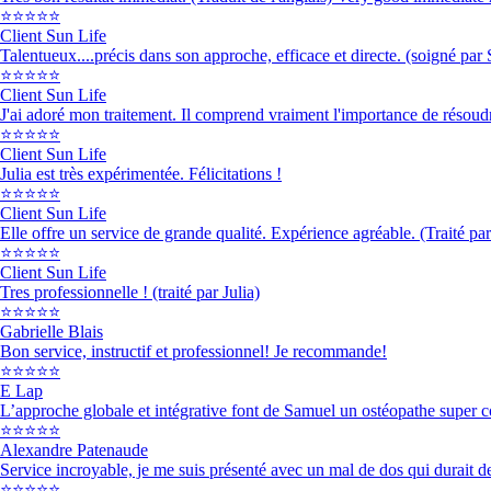
⭐⭐⭐⭐⭐
Client Sun Life
Talentueux....précis dans son approche, efficace et directe. (soigné par
⭐⭐⭐⭐⭐
Client Sun Life
J'ai adoré mon traitement. Il comprend vraiment l'importance de résoudre l
⭐⭐⭐⭐⭐
Client Sun Life
Julia est très expérimentée. Félicitations !
⭐⭐⭐⭐⭐
Client Sun Life
Elle offre un service de grande qualité. Expérience agréable. (Traité par
⭐⭐⭐⭐⭐
Client Sun Life
Tres professionnelle ! (traité par Julia)
⭐⭐⭐⭐⭐
Gabrielle Blais
Bon service, instructif et professionnel! Je recommande!
⭐⭐⭐⭐⭐
E Lap
L’approche globale et intégrative font de Samuel un ostéopathe super co
⭐⭐⭐⭐⭐
Alexandre Patenaude
Service incroyable, je me suis présenté avec un mal de dos qui durait
⭐⭐⭐⭐⭐