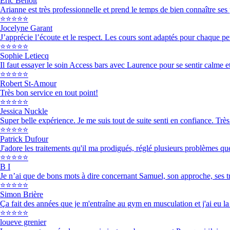
Eric Benoit
Arianne est très professionnelle et prend le temps de bien connaître se
⭐⭐⭐⭐⭐
Jocelyne Garant
J’apprécie l’écoute et le respect. Les cours sont adaptés pour chaque pe
⭐⭐⭐⭐⭐
Sophie Letiecq
Il faut essayer le soin Access bars avec Laurence pour se sentir calme et
⭐⭐⭐⭐⭐
Robert St-Amour
Très bon service en tout point!
⭐⭐⭐⭐⭐
Jessica Nuckle
Super belle expérience. Je me suis tout de suite senti en confiance. Très
⭐⭐⭐⭐⭐
Patrick Dufour
J'adore les traitements qu'il ma prodigués, réglé plusieurs problèmes que
⭐⭐⭐⭐⭐
B I
Je n’ai que de bons mots à dire concernant Samuel, son approche, ses trai
⭐⭐⭐⭐⭐
Simon Brière
Ça fait des années que je m'entraîne au gym en musculation et j'ai eu la 
⭐⭐⭐⭐⭐
loueve grenier