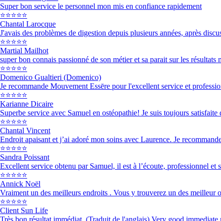
Super bon service le personnel mon mis en confiance rapidement
⭐⭐⭐⭐⭐
Chantal Larocque
J'avais des problèmes de digestion depuis plusieurs années, après discu
⭐⭐⭐⭐⭐
Martial Mailhot
super bon connais passionné de son métier et sa parait sur les résultats
⭐⭐⭐⭐⭐
Domenico Gualtieri (Domenico)
Je recommande Mouvement Essēre pour l'excellent service et professio
⭐⭐⭐⭐⭐
Karianne Dicaire
Superbe service avec Samuel en ostéopathie! Je suis toujours satisfaite 
⭐⭐⭐⭐⭐
Chantal Vincent
Endroit apaisant et j’ai adoré mon soins avec Laurence. Je recommande
⭐⭐⭐⭐⭐
Sandra Poissant
Excellent service obtenu par Samuel, il est à l’écoute, professionnel et s’
⭐⭐⭐⭐⭐
Annick Noël
Vraiment un des meilleurs endroits . Vous y trouverez un des meilleur ost
⭐⭐⭐⭐⭐
Client Sun Life
Très bon résultat immédiat. (Traduit de l'anglais) Very good immediate 