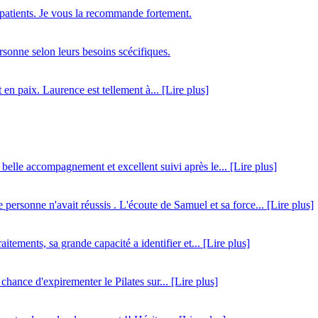
s patients. Je vous la recommande fortement.
rsonne selon leurs besoins scécifiques.
 en paix. Laurence est tellement à... [Lire plus]
 belle accompagnement et excellent suivi après le... [Lire plus]
 personne n'avait réussis . L'écoute de Samuel et sa force... [Lire plus]
tements, sa grande capacité a identifier et... [Lire plus]
chance d'expirementer le Pilates sur... [Lire plus]