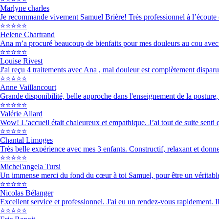
Marlyne charles
Je recommande vivement Samuel Brière! Très professionnel à l’écoute et b
⭐⭐⭐⭐⭐
Helene Chartrand
Ana m’a procuré beaucoup de bienfaits pour mes douleurs au cou avec s
⭐⭐⭐⭐⭐
Louise Rivest
J'ai reçu 4 traitements avec Ana , mal douleur est complètement disparu
⭐⭐⭐⭐⭐
Anne Vaillancourt
Grande disponibilité, belle approche dans l'enseignement de la posture,
⭐⭐⭐⭐⭐
Valérie Allard
Wow! L’accueil était chaleureux et empathique. J’ai tout de suite senti q
⭐⭐⭐⭐⭐
Chantal Limoges
Très belle expérience avec mes 3 enfants. Constructif, relaxant et donn
⭐⭐⭐⭐⭐
Michel'angela Tursi
Un immense merci du fond du cœur à toi Samuel, pour être un véritable 
⭐⭐⭐⭐⭐
Nicolas Bélanger
Excellent service et professionnel. J'ai eu un rendez-vous rapidement. Il 
⭐⭐⭐⭐⭐