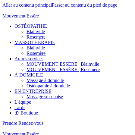
Aller au contenu principal
Passer au contenu du pied de page
Mouvement Essĕre
OSTÉOPATHIE
Blainville
Rosemère
MASSOTHÉRAPIE
Blainville
Rosemère
Autres services
MOUVEMENT ESSĔRE | Blainville
MOUVEMENT ESSĔRE | Rosemère
À DOMICILE
Massage à domicile
Ostéopathie à domicile
EN ENTREPRISE
Massage sur chaise
L'équipe
Tarifs
🎁 Boutique
Prendre Rendez-vous
Mouvement Essĕre