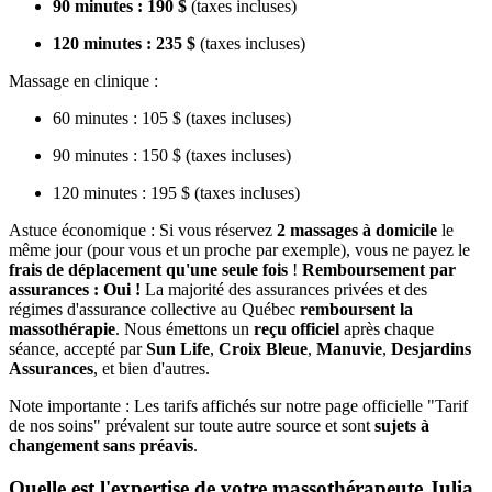
90 minutes : 190 $
(taxes incluses)
120 minutes : 235 $
(taxes incluses)
Massage en clinique :
60 minutes : 105 $ (taxes incluses)
90 minutes : 150 $ (taxes incluses)
120 minutes : 195 $ (taxes incluses)
Astuce économique : Si vous réservez
2 massages à domicile
le
même jour (pour vous et un proche par exemple), vous ne payez le
frais de déplacement qu'une seule fois
!
Remboursement par
assurances : Oui !
La majorité des assurances privées et des
régimes d'assurance collective au Québec
remboursent la
massothérapie
. Nous émettons un
reçu officiel
après chaque
séance, accepté par
Sun Life
,
Croix Bleue
,
Manuvie
,
Desjardins
Assurances
, et bien d'autres.
Note importante : Les tarifs affichés sur notre page officielle "Tarif
de nos soins" prévalent sur toute autre source et sont
sujets à
changement sans préavis
.
Quelle est l'expertise de votre massothérapeute Julia