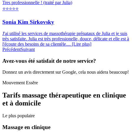
Tres professionnelle ! (traité par Julia)
⭐⭐⭐⭐⭐
Sonia Kim Sirkovsky
J'ai utilisé les services de massothérapie prénataux de Julia et je suis
très satisfaite. Julia est très professionelle, douce, délicate et elle est à
l'écoute des besoins de sa clientèle.... [Lire plus]
Précédent
Suivant
Avez-vous été satisfait de notre service?
Donnez un avis directement sur Google, cela nous aidera beaucoup!
Mouvement Essĕre
Tarifs massage thérapeutique en clinique
et à domicile
Le plus populaire
Massage en clinique