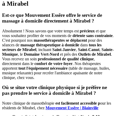
à Mirabel
Est-ce que Mouvement Essĕre offre le service de
massage à domicile directement à Mirabel ?
Absolument ! Nous savons que votre temps est
précieux
et que
vous souhaitez profiter de vos moments de
détente sans contrainte
.
C'est pourquoi nos
massothérapeutes se déplacent
pour des
séances de
massage thérapeutique à domicile
dans
tous les
secteurs de Mirabel
, incluant
Saint-Janvier
,
Saint-Canut
,
Sainte-
Monique
, le
Domaine Vert-Nord
et près des
Outlets de Mirabel
.
Vous recevez un soin
professionnel de qualité clinique
,
directement dans le
confort de votre foyer
. Nos thérapeutes
apportent
tout l'équipement nécessaire
(table de massage, huiles,
musique relaxante) pour recréer l'ambiance apaisante de notre
clinique, chez vous.
Où se situe votre clinique physique si je préfère ne
pas prendre le service à domicile à Mirabel ?
Notre clinique de massothérapie
est facilement accessible p
our les
résidents de Mirabel, chez
Mouvement Essĕre |
Blainville