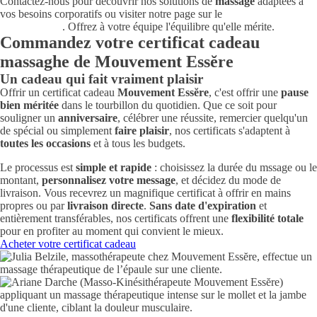
Contactez-nous pour découvrir nos solutions de
massage
adaptées à
vos besoins corporatifs ou visiter notre page sur le
massage sur chaise
en entreprise
. Offrez à votre équipe l'équilibre qu'elle mérite.
Commandez votre certificat cadeau
massaghe de Mouvement Essĕre
Un cadeau qui fait vraiment plaisir
Offrir un certificat cadeau
Mouvement Essĕre
, c'est offrir une
pause
bien méritée
dans le tourbillon du quotidien. Que ce soit pour
souligner un
anniversaire
, célébrer une réussite, remercier quelqu'un
de spécial ou simplement
faire plaisir
, nos certificats s'adaptent à
toutes les occasions
et à tous les budgets.
Le processus est
simple et rapide
: choisissez la durée du mssage ou le
montant,
personnalisez votre message
, et décidez du mode de
livraison. Vous recevrez un magnifique certificat à offrir en mains
propres ou par
livraison directe
.
Sans date d'expiration
et
entièrement transférables, nos certificats offrent une
flexibilité totale
pour en profiter au moment qui convient le mieux.
Acheter votre certificat cadeau