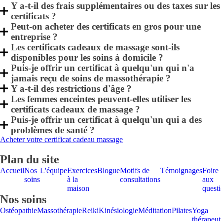
Y a-t-il des frais supplémentaires ou des taxes sur les
certificats ?
Peut-on acheter des certificats en gros pour une
entreprise ?
Les certificats cadeaux de massage sont-ils
disponibles pour les soins à domicile ?
Puis-je offrir un certificat à quelqu'un qui n'a
jamais reçu de soins de massothérapie ?
Y a-t-il des restrictions d'âge ?
Les femmes enceintes peuvent-elles utiliser les
certificats cadeaux de massage ?
Puis-je offrir un certificat à quelqu'un qui a des
problèmes de santé ?
Acheter votre certificat cadeau massage
Plan du site
Accueil
Nos
L'équipe
Exercices
Blogue
Motifs de
Témoignages
Foire
soins
à la
consultations
aux
maison
quest
Nos soins
Ostéopathie
Massothérapie
Reiki
Kinésiologie
Méditation
Pilates
Yoga
thérapeut