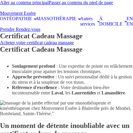
Aller au contenu principal
Passer au contenu du pied de page
Mouvement Essĕre
OSTÉOPATHIE
MASSOTHÉRAPIE
Autres
À
E
services
DOMICILE
EN
Prendre Rendez-vous
Certificat Cadeau Massage
Acheter votre certificat cadeau massage
Certificat Cadeau Massage
Soulagement profond
: Une expertise de pointe en relâchement
musculaire pour apaiser les tensions chroniques.
Approche préventive
: Un suivi personnalisé dédié à la gestion
du stress et à la souplesse de vos tissus.
Référence d'excellence
: Votre destination bien-être
incontournable entre
Laval
, les
Laurentides
et
Lanaudière
.
Un moment de détente inoubliable avec un