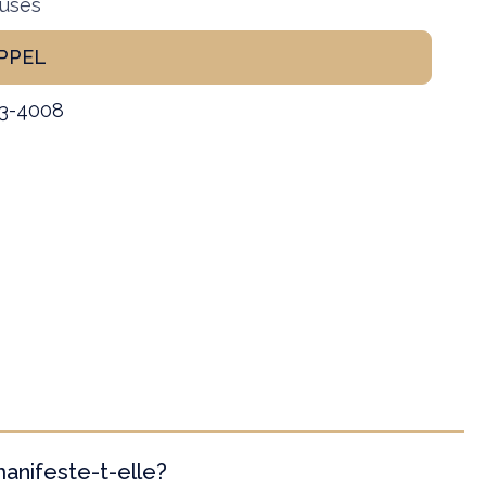
luses
PPEL
53-4008
anifeste-t-elle?