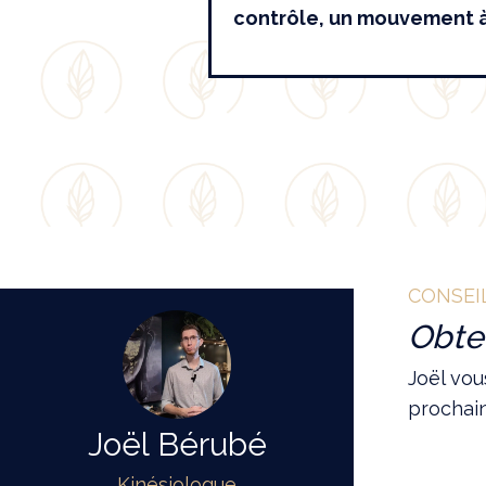
contrôle, un mouvement à 
CONSEI
Obte
Joël vo
prochai
Joël Bérubé
Kinésiologue