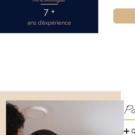
7 +
ans d'éxpérience
Po
Q