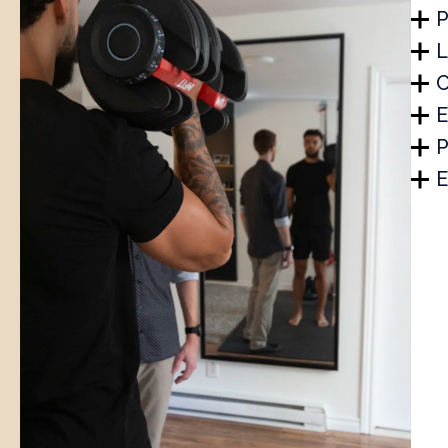
P
L
C
E
P
E