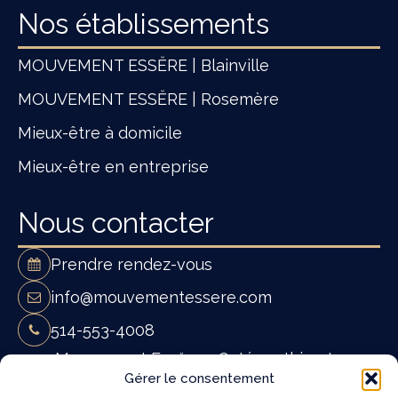
Nos établissements
MOUVEMENT ESSĔRE | Blainville
MOUVEMENT ESSĔRE | Rosemère
Mieux-être à domicile
Mieux-être en entreprise
Nous contacter
Prendre rendez-vous
info@mouvementessere.com
514-553-4008
Mouvement Essĕre - Ostéopathie et
Gérer le consentement
massothérapie à Blainville