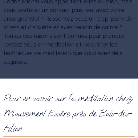
Cédric Michel vous apportent-elles du bien, mais
vous préférez un contact plus réel avec votre
enseignant(e) ? Ressentez-vous un trop-plein de
stress et d'anxiété et avez besoin de calme ?
Toutes ces raisons sont bonnes pour prendre
rendez-vous en méditation et peaufiner les
techniques de méditation que vous avez déjà
acquises.
Pour en savoir sur la méditation chez
Mouvement Essĕre près de Bois-des-
Filion