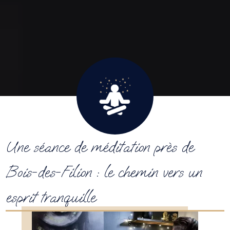
Une séance de méditation près de
Bois-des-Filion : le chemin vers un
esprit tranquille