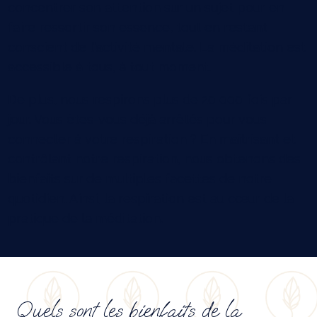
concentrer son attention sur un sujet pour en
faire ressortir son essence, tout en restant
conscient de l'activité mentale. La méditation est
accessible à tous, à tout moment.
De plus, nous respirons plus de 20 000 fois par
jour. Vous êtes-vous déjà arrêtés pour vous
connecter à votre respiration ? En maîtrisant et
contrôlant notre respiration, nous obtenons des
bienfaits sur de multiples facettes de notre
quotidien. Ainsi, la respiration est au cœur de la
pratique de la méditation.
Quels sont les bienfaits de la