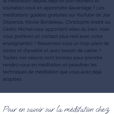
la méditation depuis déjà un bon moment et
souhaitez-vous en apprendre davantage ? Les
méditations guidées gratuites sur YouTube de Joe
Dispenza, Nicole Bordeleau, Christophe André ou
Cédric Michel vous apportent-elles du bien, mais
vous préférez un contact plus réel avec votre
enseignant(e) ? Ressentez-vous un trop-plein de
stress et d'anxiété et avez besoin de calme ?
Toutes ces raisons sont bonnes pour prendre
rendez-vous en méditation et peaufiner les
techniques de méditation que vous avez déjà
acquises.
Pour en savoir sur la méditation chez