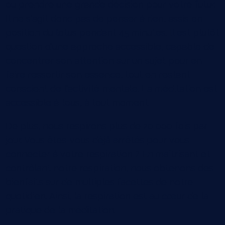
ou prendre une grande décision pour votre futur.
Il ne s'agit donc pas de penser à rien, assis en
position du lotus pendant 45 minutes. Il est plutôt
question d'une approche accessible, capable de
concentrer son attention sur un sujet pour en
faire ressortir son essence, tout en restant
conscient de l'activité mentale. La méditation est
accessible à tous, à tout moment.
De plus, nous respirons plus de 20 000 fois par
jour. Vous êtes-vous déjà arrêtés pour vous
connecter à votre respiration ? En maîtrisant et
contrôlant notre respiration, nous obtenons des
bienfaits sur de multiples facettes de notre
quotidien. Ainsi, la respiration est au cœur de la
pratique de la méditation.