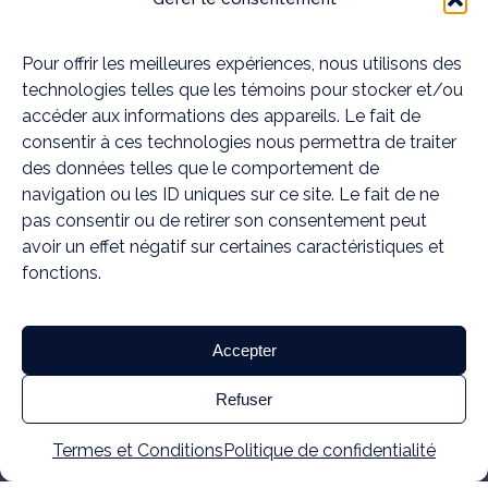
Accessibilité de notre clinique pour les
Pour offrir les meilleures expériences, nous utilisons des
résidents de la MRC de Deux-
technologies telles que les témoins pour stocker et/ou
accéder aux informations des appareils. Le fait de
Montagnes
consentir à ces technologies nous permettra de traiter
des données telles que le comportement de
navigation ou les ID uniques sur ce site. Le fait de ne
pas consentir ou de retirer son consentement peut
avoir un effet négatif sur certaines caractéristiques et
Pour les résidents de la
MRC de Deux-
fonctions.
Montagnes
— que vous habitiez à
Saint-
Eustache
,
Deux-Montagnes
ou près des
vergers d'Oka
et
Saint-Joseph-du-Lac
Accepter
— le
centre de
bien-être professionnel
Mouvement
Refuser
Essĕre
à
Rosemère
est à votre portée. Notre
clinique est idéalement située sur le
Chemin de
Termes et Conditions
Politique de confidentialité
la Grande-Côte
(372C), facilement accessible via