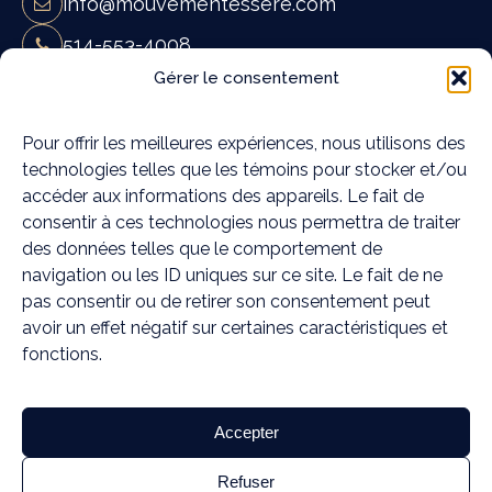
info@mouvementessere.com
514-553-4008
Gérer le consentement
Mouvement Essĕre - Ostéopathie et
massothérapie à Blainville
19A Rue Françoise Loranger,
Pour offrir les meilleures expériences, nous utilisons des
technologies telles que les témoins pour stocker et/ou
Blainville, QC J7C 4W6
accéder aux informations des appareils. Le fait de
Mouvement Essĕre - Ostéopathie et
consentir à ces technologies nous permettra de traiter
massothérapie à Rosemère
des données telles que le comportement de
372C Chem. de la Grande-Côte,
navigation ou les ID uniques sur ce site. Le fait de ne
Rosemère, QC J7A 1K6
pas consentir ou de retirer son consentement peut
avoir un effet négatif sur certaines caractéristiques et
Médias sociaux
fonctions.
Accepter
TERMES ET CONDITIONS
POLITIQUE DE CONFIDENTIALITÉ
Refuser