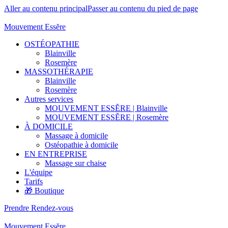
Aller au contenu principal
Passer au contenu du pied de page
Mouvement Essĕre
OSTÉOPATHIE
Blainville
Rosemère
MASSOTHÉRAPIE
Blainville
Rosemère
Autres services
MOUVEMENT ESSĔRE | Blainville
MOUVEMENT ESSĔRE | Rosemère
À DOMICILE
Massage à domicile
Ostéopathie à domicile
EN ENTREPRISE
Massage sur chaise
L'équipe
Tarifs
🎁 Boutique
Prendre Rendez-vous
Mouvement Essĕre