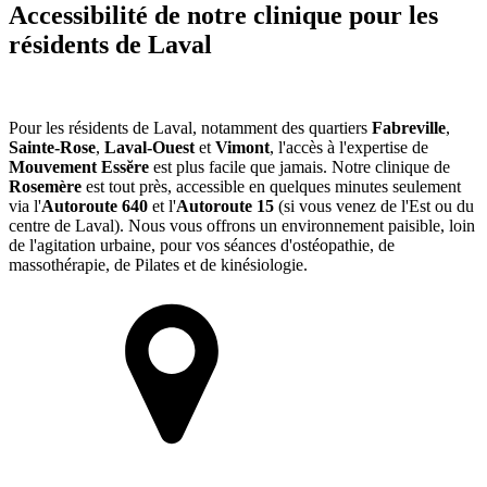
Accessibilité de notre clinique pour les
résidents de Laval
Pour les résidents de Laval, notamment des quartiers
Fabreville
,
Sainte-Rose
,
Laval-Ouest
et
Vimont
, l'accès à l'expertise de
Mouvement Essĕre
est plus facile que jamais. Notre clinique de
Rosemère
est tout près, accessible en quelques minutes seulement
via l'
Autoroute 640
et l'
Autoroute 15
(si vous venez de l'Est ou du
centre de Laval). Nous vous offrons un environnement paisible, loin
de l'agitation urbaine, pour vos séances d'ostéopathie, de
massothérapie, de Pilates et de kinésiologie.
372c Chem. de la Grande-Côte, Rosemère QC J7A 1K6