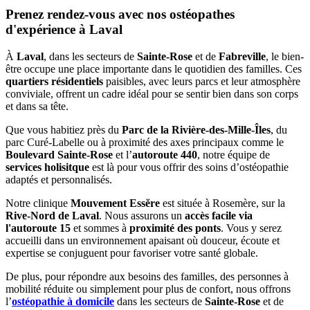
Prenez rendez-vous avec nos ostéopathes
d'expérience à Laval
À
Laval
, dans les secteurs de
Sainte-Rose
et de
Fabreville
, le bien-
être occupe une place importante dans le quotidien des familles. Ces
quartiers résidentiels
paisibles, avec leurs parcs et leur atmosphère
conviviale, offrent un cadre idéal pour se sentir bien dans son corps
et dans sa tête.
Que vous habitiez près du
Parc de la Rivière-des-Mille-Îles
, du
parc Curé-Labelle ou à proximité des axes principaux comme le
Boulevard Sainte-Rose
et l’
autoroute 440
, notre équipe de
services holisitque
est là pour vous offrir des soins d’ostéopathie
adaptés et personnalisés.
Notre clinique
Mouvement Essĕre
est située à Rosemère, sur la
Rive-Nord de Laval
. Nous assurons un
accès facile via
l'autoroute 15
et sommes à
proximité des ponts
. Vous y serez
accueilli dans un environnement apaisant où douceur, écoute et
expertise se conjuguent pour favoriser votre santé globale.
De plus, pour répondre aux besoins des familles, des personnes à
mobilité réduite ou simplement pour plus de confort, nous offrons
l’
ostéopathie à domicile
dans les secteurs de
Sainte-Rose
et de