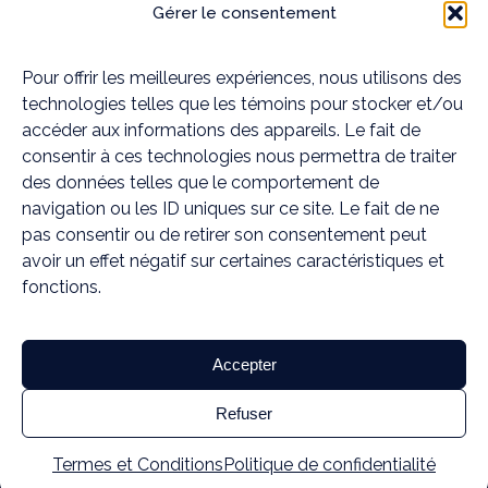
Mouvement Essĕre - Ostéopathie et
Gérer le consentement
massothérapie à Blainville
19A Rue Françoise Loranger,
Pour offrir les meilleures expériences, nous utilisons des
technologies telles que les témoins pour stocker et/ou
Blainville, QC J7C 4W6
accéder aux informations des appareils. Le fait de
Mouvement Essĕre - Ostéopathie et
consentir à ces technologies nous permettra de traiter
massothérapie à Rosemère
des données telles que le comportement de
372C Chem. de la Grande-Côte,
navigation ou les ID uniques sur ce site. Le fait de ne
Rosemère, QC J7A 1K6
pas consentir ou de retirer son consentement peut
avoir un effet négatif sur certaines caractéristiques et
Médias sociaux
fonctions.
Accepter
TERMES ET CONDITIONS
POLITIQUE DE CONFIDENTIALITÉ
Refuser
Mouvement Essĕre ©
2026
Site web conçu par Ninja Häggblom
Termes et Conditions
Politique de confidentialité