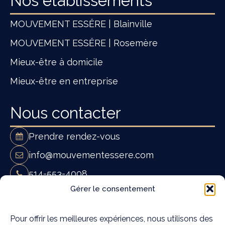
Nos établissements
MOUVEMENT ESSĔRE | Blainville
MOUVEMENT ESSĔRE | Rosemère
Mieux-être à domicile
Mieux-être en entreprise
Nous contacter
Prendre rendez-vous
info@mouvementessere.com
514-553-4008
Mouvement Essĕre - Ostéopathie et
Gérer le consentement
massothérapie à Blainville
19A Rue Françoise Loranger,
Pour offrir les meilleures expériences, nous utilisons des