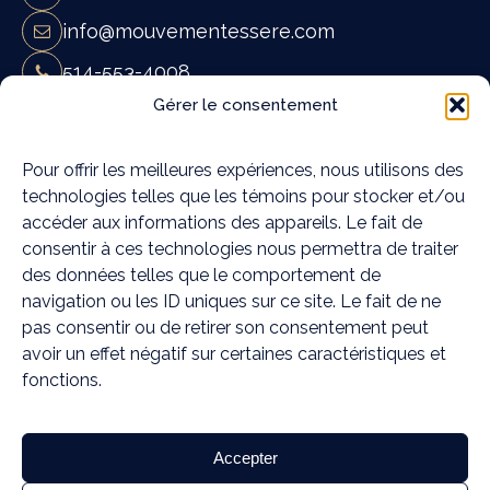
info@mouvementessere.com
514-553-4008
Mouvement Essĕre - Ostéopathie et
Gérer le consentement
massothérapie à Blainville
19A Rue Françoise Loranger,
Pour offrir les meilleures expériences, nous utilisons des
technologies telles que les témoins pour stocker et/ou
Blainville, QC J7C 4W6
accéder aux informations des appareils. Le fait de
Mouvement Essĕre - Ostéopathie et
consentir à ces technologies nous permettra de traiter
massothérapie à Rosemère
des données telles que le comportement de
372C Chem. de la Grande-Côte,
navigation ou les ID uniques sur ce site. Le fait de ne
Rosemère, QC J7A 1K6
pas consentir ou de retirer son consentement peut
avoir un effet négatif sur certaines caractéristiques et
Médias sociaux
fonctions.
Accepter
TERMES ET CONDITIONS