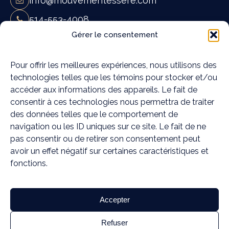
info@mouvementessere.com
514-553-4008
Mouvement Essĕre - Ostéopathie et
Gérer le consentement
massothérapie à Blainville
19A Rue Françoise Loranger,
Pour offrir les meilleures expériences, nous utilisons des
technologies telles que les témoins pour stocker et/ou
Blainville, QC J7C 4W6
accéder aux informations des appareils. Le fait de
Mouvement Essĕre - Ostéopathie et
consentir à ces technologies nous permettra de traiter
massothérapie à Rosemère
des données telles que le comportement de
372C Chem. de la Grande-Côte,
navigation ou les ID uniques sur ce site. Le fait de ne
Rosemère, QC J7A 1K6
pas consentir ou de retirer son consentement peut
avoir un effet négatif sur certaines caractéristiques et
Médias sociaux
fonctions.
Accepter
TERMES ET CONDITIONS
POLITIQUE DE CONFIDENTIALITÉ
Refuser