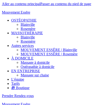
Aller au contenu principal
Passer au contenu du pied de page
Mouvement Essĕre
OSTÉOPATHIE
Blainville
Rosemère
MASSOTHÉRAPIE
Blainville
Rosemère
Autres services
MOUVEMENT ESSĔRE | Blainville
MOUVEMENT ESSĔRE | Rosemère
À DOMICILE
Massage à domicile
Ostéopathie à domicile
EN ENTREPRISE
Massage sur chaise
L'équipe
Tarifs
🎁 Boutique
Prendre Rendez-vous
Mouvement Essĕre