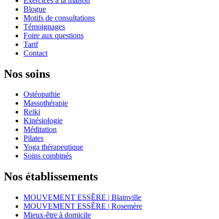
Exercices à la maison
Blogue
Motifs de consultations
Témoignages
Foire aux questions
Tarif
Contact
Nos soins
Ostéopathie
Massothérapie
Reiki
Kinésiologie
Méditation
Pilates
Yoga thérapeutique
Soins combinés
Nos établissements
MOUVEMENT ESSĔRE | Blainville
MOUVEMENT ESSĔRE | Rosemère
Mieux-être à domicile