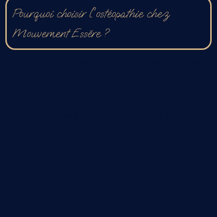
Pourquoi choisir l'ostéopathie chez
Mouvement Essĕre ?
Les habitants de
Saint-Jérôme
, qu’ils soient du
secteur
Bellefeuille
,
Lafontaine
ou du
centre-
ville
, tout comme les résidents de
Saint-
Colomban
, peuvent bénéficier de l’expertise de
Mouvement Essĕre
en ostéopathie. Situé à
proximité, notre centre de santé et de mieux-
être se distingue par une approche complète, où
l’être humain dans sa globalité est toujours au
cœur de l’intervention.
Nos ostéopathes prennent en considération vos
besoins particuliers : douleurs persistantes,