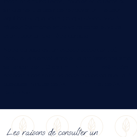
inconforts musculaires, troubles articulaires ou
simplement le désir de retrouver un meilleur
équilibre au quotidien. Chaque séance vise à
rétablir l’harmonie entre votre corps et votre
esprit pour un bien-être durable.
Notre clinique est un espace accueillant où
l’écoute, la bienveillance et le professionnalisme
se rencontrent. Choisir
Mouvement Essĕre
, c’est
accéder à des soins ostéopathiques de qualité, à
quelques minutes de
Saint-Jérôme
et de
Saint-
Colomban
.
Les raisons de consulter un