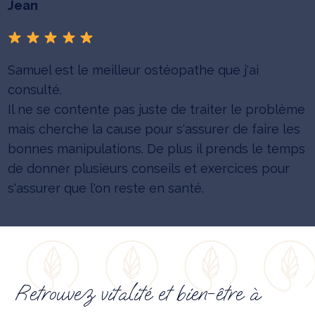
Jean
Samuel est le meilleur ostéopathe que j'ai
consulté.
Il ne se contente pas juste de traiter le problème
mais cherche la cause pour s'assurer de faire les
bonnes manipulations. De plus il prends le temps
de donner plusieurs conseils et exercices pour
s'assurer que l'on reste en santé.
Retrouvez vitalité et bien-être à