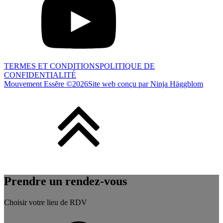
TERMES ET CONDITIONS
POLITIQUE DE
CONFIDENTIALITÉ
Mouvement Essĕre ©
2026
Site web conçu par Ninja Häggblom
Prendre un rendez-vous
Choisir votre lieu de RDV