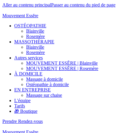
Aller au contenu principal
Passer au contenu du pied de page
Mouvement Essĕre
OSTÉOPATHIE
Blainville
Rosemère
MASSOTHÉRAPIE
Blainville
Rosemère
Autres services
MOUVEMENT ESSĔRE | Blainville
MOUVEMENT ESSĔRE | Rosemère
À DOMICILE
Massage à domicile
Ostéopathie à domicile
EN ENTREPRISE
Massage sur chaise
L'équipe
Tarifs
🎁 Boutique
Prendre Rendez-vous
Mouvement Essĕre