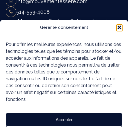
info@mouvementessere.com
514-553-4008
Mouvement Essĕre - Ostéopathie et
Gérer le consentement
massothérapie à Blainville
19A Rue Françoise Loranger,
Pour offrir les meilleures expériences, nous utilisons des
Blainville, QC J7C 4W6
technologies telles que les témoins pour stocker et/ou
Mouvement Essĕre - Ostéopathie et
accéder aux informations des appareils. Le fait de
massothérapie à Rosemère
consentir à ces technologies nous permettra de traiter
372C Chem. de la Grande-Côte,
des données telles que le comportement de
Rosemère, QC J7A 1K6
navigation ou les ID uniques sur ce site. Le fait de ne
pas consentir ou de retirer son consentement peut
Médias sociaux
avoir un effet négatif sur certaines caractéristiques et
fonctions.
TERMES ET CONDITIONS
Accepter
POLITIQUE DE CONFIDENTIALITÉ