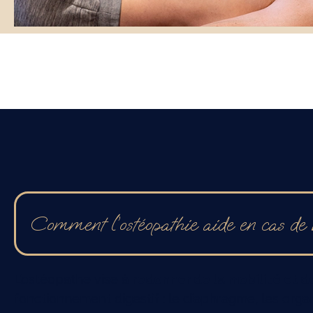
Comment l’ostéopathie aide en cas de 
L’ostéopathe vise à
redonner de la mobilité et d
fonctionnement digestif : le diaphragme, les org