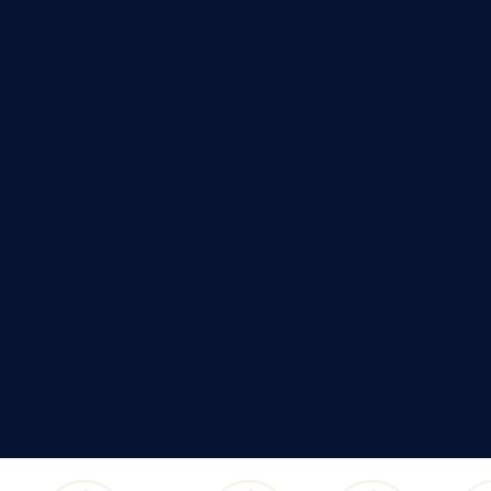
testin grêle, côlon)
l de la respiration)
 le sacrum ou la colonne vertébrale)
 ou gêner le transit
urrit et draine les organes
n, réduire l’accumulation de gaz, et soulager les