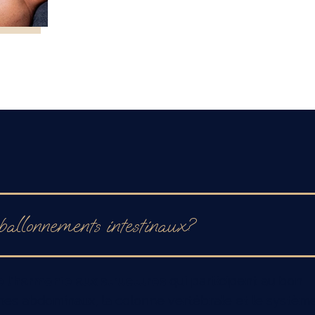
ballonnements intestinaux?
e l’harmonie aux structures
qui participent au bon
anes abdominaux, la colonne vertébrale et le systèm