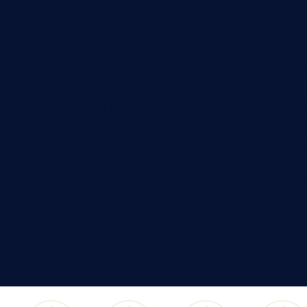
nerveux autonome.
Par des techniques manuelles douces, il agit sur :
La mobilité des organes digestifs (estomac, in
Le relâchement du diaphragme (muscle centra
La détente du système nerveux (via le crâne,
Les tensions myofasciales pouvant comprimer
Le système circulatoire et lymphatique qui no
L’objectif est de
favoriser une meilleure digestio
tensions abdominales
.