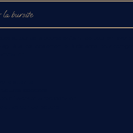
 la bursite
iques autour de la bourse enflammée pour en favorise
agit à la fois localement et à distance, pour corriger
flammation.
 zone atteinte
structures associées
 pour favoriser la récupération
ure et les compensations