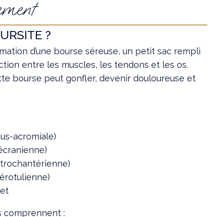
vement
URSITE ?
mmation d’une bourse séreuse, un petit sac rempli
riction entre les muscles, les tendons et les os.
cette bourse peut gonfler, devenir douloureuse et
ous-acromiale)
lécranienne)
 trochantérienne)
érotulienne)
net
 comprennent :