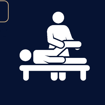
r le
 les