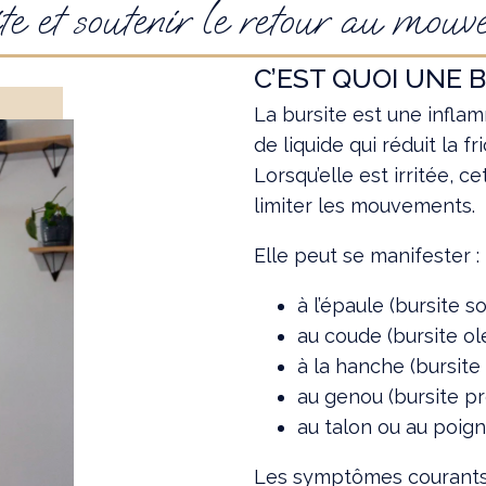
te et soutenir le retour au mou
C’EST QUOI UNE B
La bursite est une infla
de liquide qui réduit la f
Lorsqu’elle est irritée, 
limiter les mouvements.
Elle peut se manifester :
à l’épaule (bursite s
au coude (bursite o
à la hanche (bursite
au genou (bursite pr
au talon ou au poig
Les symptômes courants