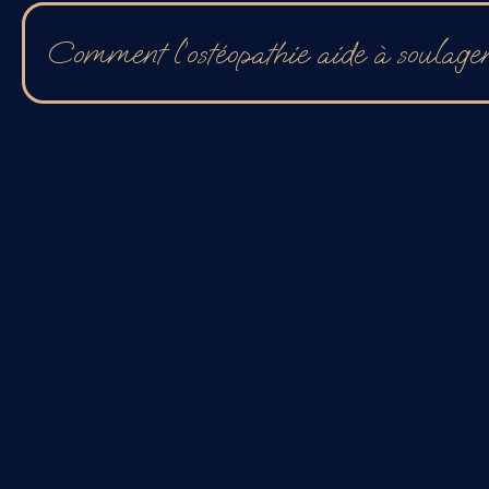
Comment l’ostéopathie aide à soulager
L’ostéopathie vise à diminuer les tensions mécan
dégonflement et soulager la douleur. L’ostéopathe 
déséquilibres qui entretiennent ou aggravent l’in
Objectifs de l’ostéopathie :
détendre les muscles et fascias sollicitant la
restaurer la mobilité de l’articulation et des 
améliorer la circulation locale (sang, lymphe)
prévenir les récidives en corrigeant la post