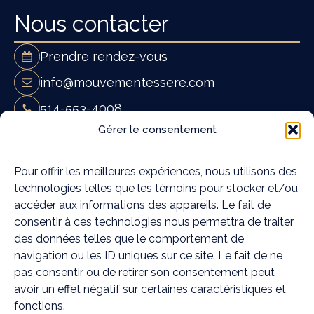
Nous contacter
Prendre rendez-vous
info@mouvementessere.com
514-553-4008
Gérer le consentement
Mouvement Essĕre - Ostéopathie et
massothérapie à Blainville
19A Rue Françoise Loranger,
Pour offrir les meilleures expériences, nous utilisons des
technologies telles que les témoins pour stocker et/ou
Blainville, QC J7C 4W6
accéder aux informations des appareils. Le fait de
Mouvement Essĕre - Ostéopathie et
consentir à ces technologies nous permettra de traiter
massothérapie à Rosemère
des données telles que le comportement de
372C Chem. de la Grande-Côte,
navigation ou les ID uniques sur ce site. Le fait de ne
Rosemère, QC J7A 1K6
pas consentir ou de retirer son consentement peut
avoir un effet négatif sur certaines caractéristiques et
Médias sociaux
fonctions.