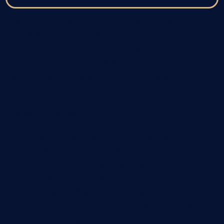
L’ostéopathie agit à la source du problème en
identifiant et en libérant les structures qui
compriment ou irritent le nerf sciatique.
L’approche est douce, adaptée à la douleur, et
vise à rétablir l’équilibre du corps dans son
ensemble.
L’ostéopathe peut :
relâcher les tensions musculaires (piriforme,
psoas, fessiers, lombaires)
améliorer la mobilité du bassin, des
lombaires et du sacrum
diminuer l’inflammation locale
rééquilibrer la posture globale pour réduire
les compensations