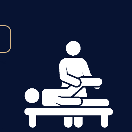
rax
 à la