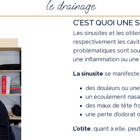
le drainage
C’EST QUOI UNE S
Les sinusites et les otit
respectivement les cavité
problématiques sont souv
une inflammation ou une 
La sinusite
se manifeste 
des douleurs ou une
un écoulement nasal
des maux de tête fr
une perte d’odorat 
L’otite
, quant à elle, peut