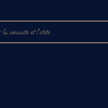
a sinusite et l’otite
 musculaires et fasciales de la tête, du cou et du tho
 lymphe, mucus). Cela permet de :
trompes d’Eustache
isage
 des infections
 en prévention, notamment après une série d’otites ou