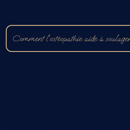
Comment l’ostéopathie aide à soulager l
L’ostéopathe travaille sur les structures osseuses,
afin d’optimiser la circulation des liquides (sang,
libérer les tensions autour des sinus et des 
améliorer la mobilité des os du crâne et du v
favoriser le drainage des sécrétions
soutenir le système immunitaire
prévenir les récidives et réduire la fréquence
Chez l’enfant, l’ostéopathie peut aussi intervenir