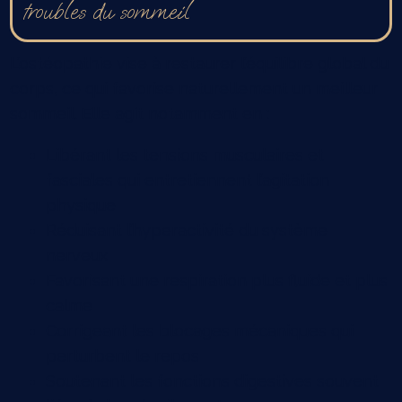
troubles du sommeil
L’ostéopathie vise à restaurer l’équilibre global du
corps, ce qui favorise naturellement un meilleur
sommeil. Elle agit notamment en :
Libérant les tensions musculaires et
fasciales qui entretiennent l’agitation
physique
Réduisant l’hyperactivité du système
nerveux
Favorisant une respiration plus fluide et plus
calme
Corrigeant les blocages mécaniques qui
perturbent le repos
Soutenant les fonctions digestives souvent