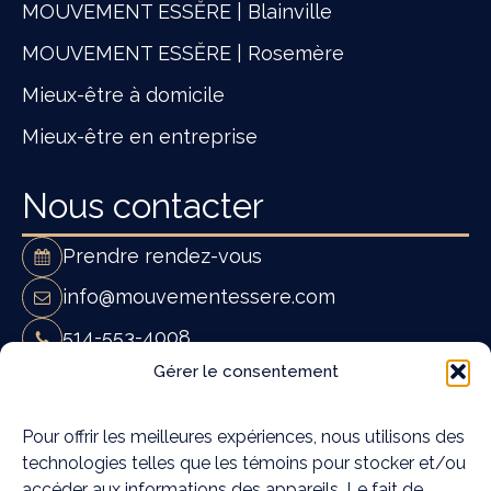
MOUVEMENT ESSĔRE | Blainville
MOUVEMENT ESSĔRE | Rosemère
Mieux-être à domicile
Mieux-être en entreprise
Nous contacter
Prendre rendez-vous
info@mouvementessere.com
514-553-4008
Mouvement Essĕre - Ostéopathie et
Gérer le consentement
massothérapie à Blainville
19A Rue Françoise Loranger,
Pour offrir les meilleures expériences, nous utilisons des
technologies telles que les témoins pour stocker et/ou
Blainville, QC J7C 4W6
accéder aux informations des appareils. Le fait de