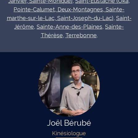
Janvier, Sainte-Monique)
,
Saint-Eustache (Oka,
Pointe-Calumet, Deux-Montagnes, Sainte-
marthe-sur-le-Lac, Saint-Joseph-du-Lac)
,
Saint-
Jérôme
,
Sainte-Anne-des-Plaines
,
Sainte-
Thérèse
,
Terrebonne
.
Joël Bérubé
Kinésiologue