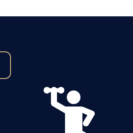
, ce
re