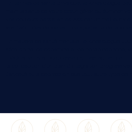
En termes de santé physique, le kinésiologue peut
main la santé de votre cœur, gérer ou éliminer vot
vos douleurs persistantes. Assurer un meilleur vie
vos habitudes de vie est une spécialité de la kinés
En matière de santé mentale, le kinésiologue util
sérotonine, de dopamine et de norépinéphrine, l
médicaments antidépresseurs, mais au naturel ! En
la conception d'un plan d'intégration progressive d
l'anxiété et la dépression que tout autre type de 