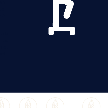
 en
ue
e à
n de
 les
n et
ant