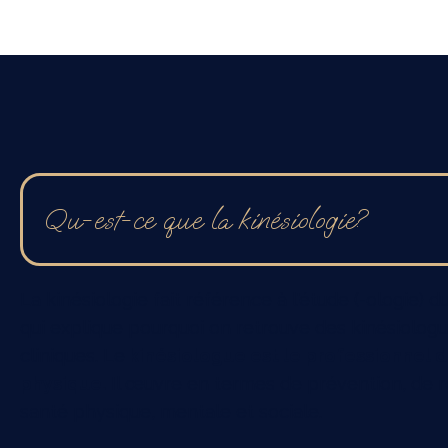
Qu-est-ce que la kinésiologie?
La kinésiologie fait référence à l'étude (-ologie) d
qui explique pourquoi on retrouve des kinésiolog
cliniques. Le
kinésiologue est le professionnel de 
physique.
Il œuvre en termes de prévention, de ré
santé physique, mentale et sociale.