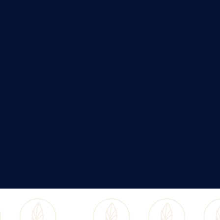
 vous aider à intégrer l'exercice de sorte à prendre
re hypertension, le diabète ou le cholestérol ainsi q
illissement avec une approche minimaliste et réalist
iologie.
ise l'activité physique comme une source de sécrétio
es mêmes neurotransmetteurs que l'on retrouve dans
 plus, avec une approche orientée vers la discussio
e votre activité physique, il est possible d'aider aut
neurodiversités.