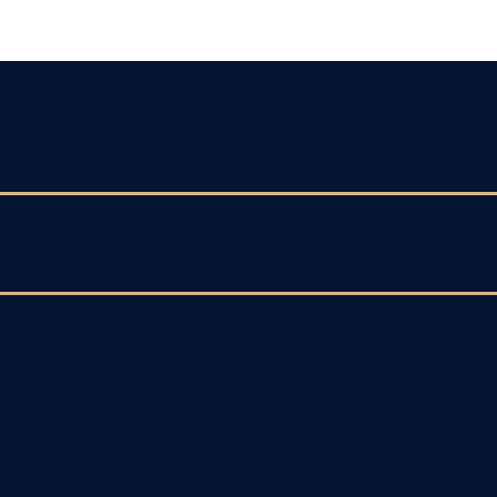
u mouvement (kiné-). Cette définition est plutôt large
ues autant dans les équipes sportives que dans nos
la santé spécialiste de l’exercice et de l’activité
habilitation et de performance afin d'optimiser vot