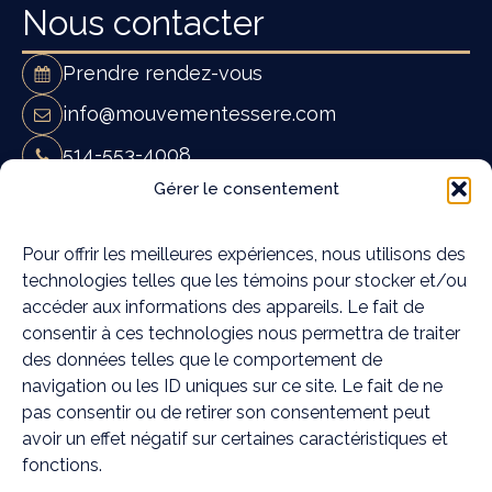
Nous contacter
Prendre rendez-vous
info@mouvementessere.com
514-553-4008
Mouvement Essĕre - Ostéopathie et
Gérer le consentement
massothérapie à Blainville
19A Rue Françoise Loranger,
Pour offrir les meilleures expériences, nous utilisons des
technologies telles que les témoins pour stocker et/ou
Blainville, QC J7C 4W6
accéder aux informations des appareils. Le fait de
Mouvement Essĕre - Ostéopathie et
consentir à ces technologies nous permettra de traiter
massothérapie à Rosemère
des données telles que le comportement de
372C Chem. de la Grande-Côte,
navigation ou les ID uniques sur ce site. Le fait de ne
Rosemère, QC J7A 1K6
pas consentir ou de retirer son consentement peut
Médias sociaux
avoir un effet négatif sur certaines caractéristiques et
fonctions.