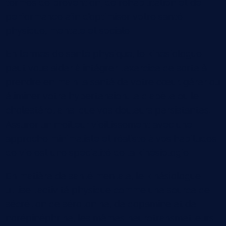
termes de prévention, de réhabilitation et de
performance afin d'optimiser votre santé
physique, mentale et sociale.
En termes de santé physique, le kinésiologue
peut vous aider à intégrer l'exercice de sorte à
prendre en main la santé de votre cœur, gérer ou
éliminer votre hypertension, le diabète ou le
cholestérol ainsi que vos douleurs persistantes.
Assurer un meilleur vieillissement avec une
approche minimaliste et réaliste à vos habitudes
de vie est une spécialité de la kinésiologie.
En matière de santé mentale, le kinésiologue
utilise l'activité physique comme une source de
sécrétion de sérotonine, de dopamine et de
norépinéphrine, les mêmes neurotransmetteurs