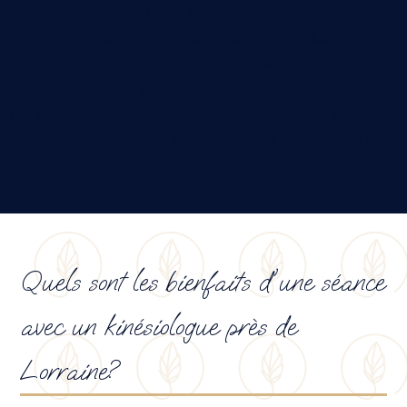
que l'on retrouve dans les médicaments
antidépresseurs, mais au naturel ! En plus, avec
une approche orientée vers la discussion et la
conception d'un plan d'intégration progressive
de votre activité physique, il est possible d'aider
autant l'anxiété et la dépression que tout autre
type de neurodiversités.
Quels sont les bienfaits d'une séance
avec un kinésiologue près de
Lorraine?