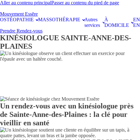
Aller au contenu principal
Passer au contenu du pied de page
Mouvement Essĕre
OSTÉOPATHIE
MASSOTHÉRAPIE
Autres
À
E
services
DOMICILE
EN
Prendre Rendez-vous
KINÉSIOLOGUE SAINTE-ANNE-DES-
PLAINES
Un rendez-vous avec un kinésiologue près
de Sainte-Anne-des-Plaines : la clé pour
vieillir en santé