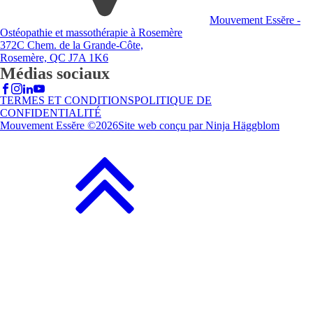
Mouvement Essĕre -
Ostéopathie et massothérapie à Rosemère
372C Chem. de la Grande-Côte,
Rosemère, QC J7A 1K6
Médias sociaux
TERMES ET CONDITIONS
POLITIQUE DE
CONFIDENTIALITÉ
Mouvement Essĕre ©
2026
Site web conçu par Ninja Häggblom