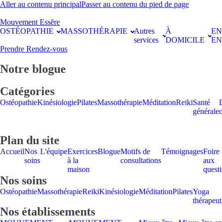
Aller au contenu principal
Passer au contenu du pied de page
Mouvement Essĕre
OSTÉOPATHIE
MASSOTHÉRAPIE
Autres
À
E
services
DOMICILE
EN
Prendre Rendez-vous
Notre blogue
Catégories
Ostéopathie
Kinésiologie
Pilates
Massothérapie
Méditation
Reiki
Santé
générale
Plan du site
Accueil
Nos
L'équipe
Exercices
Blogue
Motifs de
Témoignages
Foire
soins
à la
consultations
aux
maison
quest
Nos soins
Ostéopathie
Massothérapie
Reiki
Kinésiologie
Méditation
Pilates
Yoga
thérapeut
Nos établissements