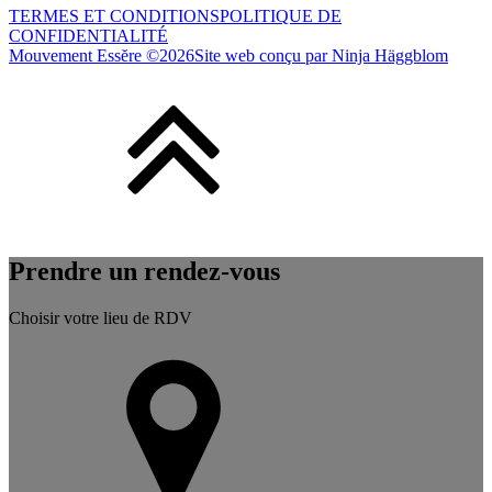
TERMES ET CONDITIONS
POLITIQUE DE
CONFIDENTIALITÉ
Mouvement Essĕre ©
2026
Site web conçu par Ninja Häggblom
Prendre un rendez-vous
Choisir votre lieu de RDV