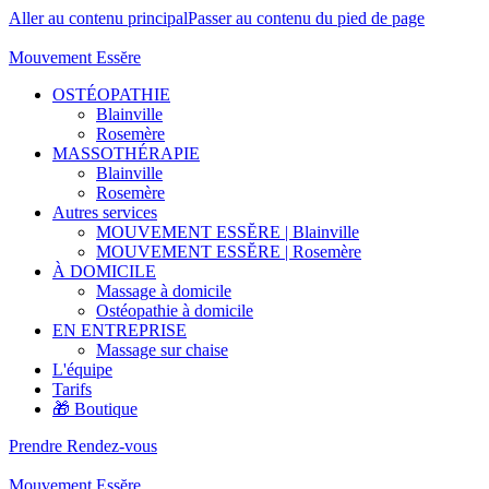
Aller au contenu principal
Passer au contenu du pied de page
Mouvement Essĕre
OSTÉOPATHIE
Blainville
Rosemère
MASSOTHÉRAPIE
Blainville
Rosemère
Autres services
MOUVEMENT ESSĔRE | Blainville
MOUVEMENT ESSĔRE | Rosemère
À DOMICILE
Massage à domicile
Ostéopathie à domicile
EN ENTREPRISE
Massage sur chaise
L'équipe
Tarifs
🎁 Boutique
Prendre Rendez-vous
Mouvement Essĕre