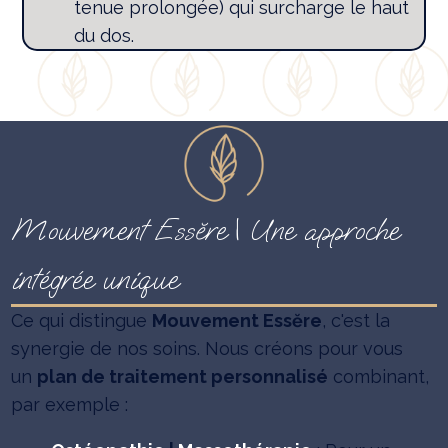
tenue prolongée) qui surcharge le haut
du dos.
Mouvement Essĕre | Une approche
intégrée unique
Ce qui distingue
Mouvement Essĕre
, c'est la
synergie de nos soins. Nous créons pour vous
un
plan de traitement personnalisé
combinant,
par exemple :