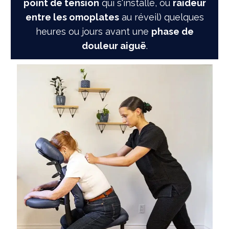
point de tension
qui s'installe, ou
raideur
entre les omoplates
au réveil) quelques
heures ou jours avant une
phase de
douleur aiguë
.