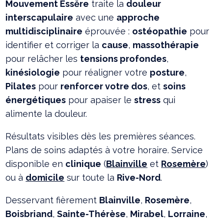
Mouvement Essĕre
traite la
douleur
interscapulaire
avec une
approche
multidisciplinaire
éprouvée :
ostéopathie
pour
identifier et corriger la
cause
,
massothérapie
pour relâcher les
tensions profondes
,
kinésiologie
pour réaligner votre
posture
,
Pilates
pour
renforcer votre dos
, et
soins
énergétiques
pour apaiser le
stress
qui
alimente la douleur.
Résultats visibles dès les premières séances.
Plans de soins adaptés à votre horaire. Service
disponible en
clinique
(
Blainville
et
Rosemère
)
ou à
domicile
sur toute la
Rive-Nord
.
Desservant fièrement
Blainville
,
Rosemère
,
Boisbriand
,
Sainte-Thérèse
,
Mirabel
,
Lorraine
,