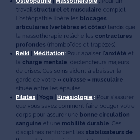
Ostéopathie
|
Massothérapie
: Pour un
travail
structurel et musculaire
complet.
L'ostéopathie libère les
blocages
articulaires (vertèbres et côtes)
tandis que
la massothérapie relâche les
contractures
profondes
(rhomboïdes et trapèzes).
Reiki
|
Méditation
:
Pour apaiser l'
anxiété
et
la
charge mentale
, déclencheurs majeurs
de crises. Ces soins aident à abaisser la
garde de votre
« cuirasse » musculaire
située entre les épaules.
Pilates
| Yoga |
Kinésiologie
:
Pour s'assurer
que vous savez comment faire bouger votre
corps pour assurer une
bonne circulation
sanguine
et une
mobilité durable
. Ces
disciplines renforcent les
stabilisateurs de