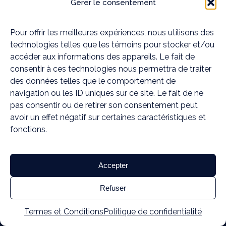
Méditation
Gérer le consentement
Pilates
Pour offrir les meilleures expériences, nous utilisons des
Yoga thérapeutique
technologies telles que les témoins pour stocker et/ou
accéder aux informations des appareils. Le fait de
Soins combinés
consentir à ces technologies nous permettra de traiter
Nos établissements
des données telles que le comportement de
navigation ou les ID uniques sur ce site. Le fait de ne
MOUVEMENT ESSĔRE | Blainville
pas consentir ou de retirer son consentement peut
avoir un effet négatif sur certaines caractéristiques et
MOUVEMENT ESSĔRE | Rosemère
fonctions.
Mieux-être à domicile
Mieux-être en entreprise
Accepter
Refuser
Nous contacter
Termes et Conditions
Politique de confidentialité
Prendre rendez-vous