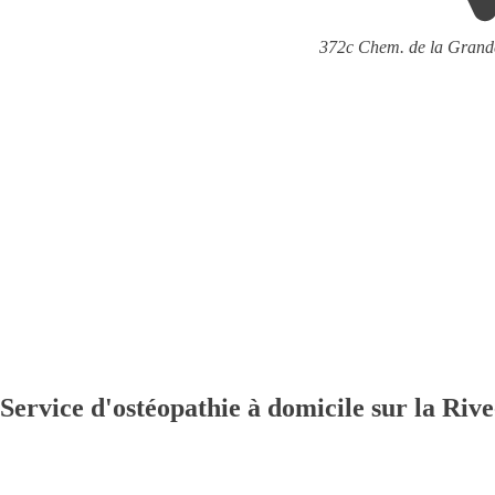
372c Chem. de la Grand
Service d'ostéopathie à domicile sur la Riv
Nos ostéopathes se déplacent dans votre secteur pour des soins professio
telles que
Boisbriand
,
Bois-des-Filion
,
Laval (Sainte-Rose et Fabreville
sur-le-Lac, Saint-Joseph-du-Lac)
,
Saint-Jérôme
,
Sainte-Anne-des-Plain