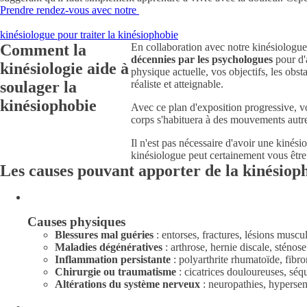
Prendre rendez-vous avec notre
kinésiologue pour traiter la kinésiophobie
Comment la
En collaboration avec notre kinésiologu
décennies par les psychologues
pour d'a
kinésiologie aide à
physique actuelle, vos objectifs, les obsta
soulager la
réaliste et atteignable.
kinésiophobie
Avec ce plan d'exposition progressive, v
corps s'habituera à des mouvements autre
Il n'est pas nécessaire d'avoir une kinés
kinésiologue peut certainement vous être 
Les causes pouvant apporter de la kinésiop
Causes physiques
Blessures mal guéries
: entorses, fractures, lésions muscu
Maladies dégénératives
: arthrose, hernie discale, sténose
Inflammation persistante
: polyarthrite rhumatoïde, fib
Chirurgie ou traumatisme
: cicatrices douloureuses, séqu
Altérations du système nerveux
: neuropathies, hypersens