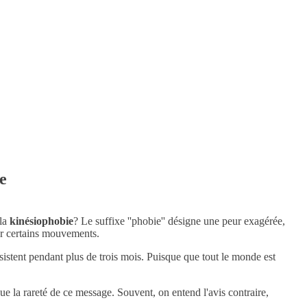
e
 la
kinésiophobie
? Le suffixe ''phobie'' désigne une peur exagérée,
uer certains mouvements.
rsistent pendant plus de trois mois. Puisque que tout le monde est
que la rareté de ce message. Souvent, on entend l'avis contraire,