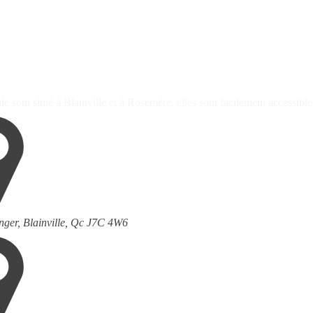
e sont situé à Blainville et à Rosemère, elles sont facilement accessible
ger, Blainville, Qc J7C 4W6