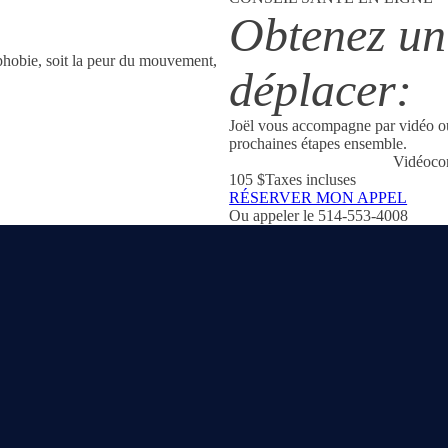
Obtenez un 
déplacer:
Joël vous accompagne par vidéo ou
prochaines étapes ensemble.
Vidéoco
105 $
Taxes incluses
RÉSERVER MON APPEL
Ou appeler le 514-553-4008