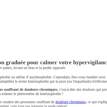
ion graduée pour calmer votre hypervigilanc
raphobie ou même d’arachnophobie. Cependant, êtes-vous familier avec
implifier le terme kinésiophobie par la peur (ou l'inquiétude) d'effect
es souffrant de
douleurs chroniques
, c'est-à-dire des douleurs qui pe
ous-estimer le phénomène de kinésiophobie !
 le soutien des personnes souffrant de
douleurs chroniques
, ce qui expli
dant, cela n'est pas toujours la seule option!