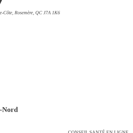
e-Côte, Rosemère, QC J7A 1K6
e-Nord
nnels dans le confort de votre foyer. Les centres desservent ainsi les h
)
,
Lorraine
,
Mirabel (Saint-Canut, Saint-Janvier, Sainte-Monique)
,
Sain
es
,
Sainte-Thérèse
,
Terrebonne
.
CONSEIL SANTÉ EN LIGNE