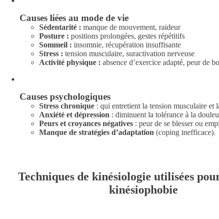
Causes liées au mode de vie
Sédentarité :
manque de mouvement, raideur
Posture :
positions prolongées, gestes répétitifs
Sommeil :
insomnie, récupération insuffisante
Stress :
tension musculaire, suractivation nerveuse
Activité physique :
absence d’exercice adapté, peur de b
Causes psychologiques
Stress chronique
: qui entretient la tension musculaire et 
Anxiété et dépression
: diminuent la tolérance à la douleur
Peurs et croyances négatives
: peur de se blesser ou empir
Manque de stratégies d’adaptation
(coping inefficace).
Techniques de kinésiologie utilisées pour
kinésiophobie