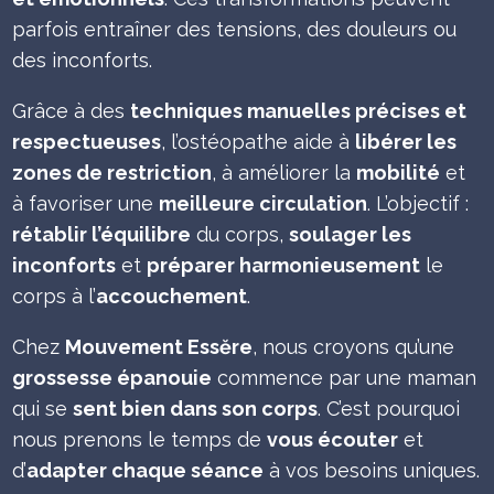
avec douceur, écoute et expertise, afin que
Annuaire professionnel (Ritma)
parfois entraîner des tensions, des douleurs ou
vous viviez cette période unique le plus
Profil Lumino santé de Blainville
des inconforts.
sereinement possible.
Profil Lumino santé de Rosemère
Grâce à des
techniques manuelles précises et
Instagram
respectueuses
, l’ostéopathe aide à
libérer les
Facebook
zones de restriction
, à améliorer la
mobilité
et
à favoriser une
meilleure circulation
. L’objectif :
rétablir l’équilibre
du corps,
soulager les
inconforts
et
préparer harmonieusement
le
corps à l’
accouchement
.
Chez
Mouvement Essĕre
, nous croyons qu’une
grossesse épanouie
commence par une maman
qui se
sent bien dans son corps
. C’est pourquoi
nous prenons le temps de
vous écouter
et
d’
adapter chaque séance
à vos besoins uniques.