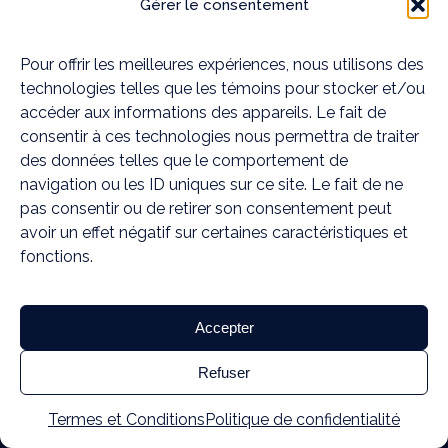
Gérer le consentement
Pilates
Yoga thérapeutique
Pour offrir les meilleures expériences, nous utilisons des
Soins combinés
technologies telles que les témoins pour stocker et/ou
accéder aux informations des appareils. Le fait de
Nos établissements
consentir à ces technologies nous permettra de traiter
des données telles que le comportement de
MOUVEMENT ESSĔRE | Blainville
navigation ou les ID uniques sur ce site. Le fait de ne
pas consentir ou de retirer son consentement peut
MOUVEMENT ESSĔRE | Rosemère
avoir un effet négatif sur certaines caractéristiques et
Mieux-être à domicile
fonctions.
Mieux-être en entreprise
Accepter
Nous contacter
Refuser
Prendre rendez-vous
Termes et Conditions
Politique de confidentialité
info@mouvementessere.com