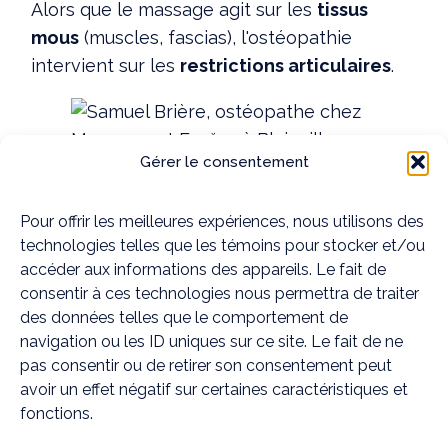
Alors que le massage agit sur les
tissus
mous
(muscles, fascias), l'ostéopathie
intervient sur les
restrictions articulaires
.
Gérer le consentement
Pour offrir les meilleures expériences, nous utilisons des
technologies telles que les témoins pour stocker et/ou
Samuel Brière en séance de soin
accéder aux informations des appareils. Le fait de
chez Mouvement Essĕre, votre
consentir à ces technologies nous permettra de traiter
clinique de référence
des données telles que le comportement de
d'
ostéopathie à Blainville
.
navigation ou les ID uniques sur ce site. Le fait de ne
pas consentir ou de retirer son consentement peut
Si une tension persiste malgré le massage,
avoir un effet négatif sur certaines caractéristiques et
cela peut indiquer une
restriction
fonctions.
articulaire
qu'une approche ostéopathique