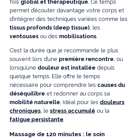
fois
global et thérapeutique
. Ce temps
permet d’écouter davantage votre corps et
d’intégrer des techniques variées comme les
tissus profonds (deep tissue)
, les
ventouses
ou des
mobilisations
.
C’est la durée que je recommande le plus
souvent lors d’une
première rencontre
, ou
lorsqu’une
douleur est installée
depuis
quelque temps. Elle offre le temps
nécessaire pour comprendre les
causes du
déséquilibre
et redonner au corps sa
mobilité naturelle
. Idéal pour les
douleurs
chroniques
, le
stress accumulé
ou la
fatigue persistante
.
Massage de 120 minutes : le soin