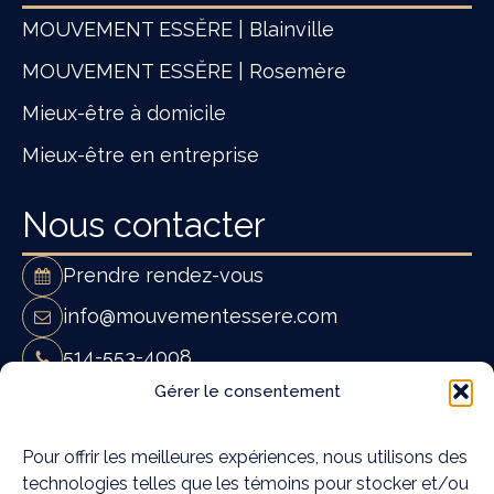
MOUVEMENT ESSĔRE | Blainville
MOUVEMENT ESSĔRE | Rosemère
Mieux-être à domicile
Mieux-être en entreprise
Nous contacter
Prendre rendez-vous
info@mouvementessere.com
514-553-4008
Mouvement Essĕre - Ostéopathie et
Gérer le consentement
massothérapie à Blainville
19A Rue Françoise Loranger,
Pour offrir les meilleures expériences, nous utilisons des
technologies telles que les témoins pour stocker et/ou
Blainville, QC J7C 4W6