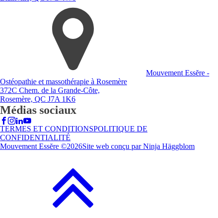
Mouvement Essĕre -
Ostéopathie et massothérapie à Rosemère
372C Chem. de la Grande-Côte,
Rosemère, QC J7A 1K6
Médias sociaux
TERMES ET CONDITIONS
POLITIQUE DE
CONFIDENTIALITÉ
Mouvement Essĕre ©
2026
Site web conçu par Ninja Häggblom