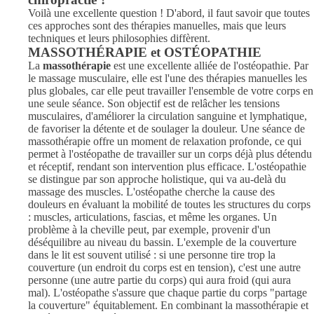
Voilà une excellente question ! D'abord, il faut savoir que toutes
ces approches sont des thérapies manuelles, mais que leurs
techniques et leurs philosophies diffèrent.
MASSOTHÉRAPIE et OSTÉOPATHIE
La
massothérapie
est une excellente alliée de l'ostéopathie. Par
le massage musculaire, elle est l'une des thérapies manuelles les
plus globales, car elle peut travailler l'ensemble de votre corps en
une seule séance. Son objectif est de relâcher les tensions
musculaires, d'améliorer la circulation sanguine et lymphatique,
de favoriser la détente et de soulager la douleur. Une séance de
massothérapie offre un moment de relaxation profonde, ce qui
permet à l'ostéopathe de travailler sur un corps déjà plus détendu
et réceptif, rendant son intervention plus efficace. L'ostéopathie
se distingue par son approche holistique, qui va au-delà du
massage des muscles. L'ostéopathe cherche la cause des
douleurs en évaluant la mobilité de toutes les structures du corps
: muscles, articulations, fascias, et même les organes. Un
problème à la cheville peut, par exemple, provenir d'un
déséquilibre au niveau du bassin. L'exemple de la couverture
dans le lit est souvent utilisé : si une personne tire trop la
couverture (un endroit du corps est en tension), c'est une autre
personne (une autre partie du corps) qui aura froid (qui aura
mal). L'ostéopathe s'assure que chaque partie du corps "partage
la couverture" équitablement. En combinant la massothérapie et