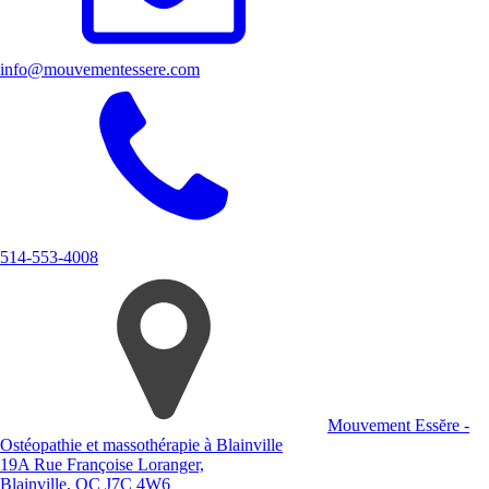
info@mouvementessere.com
514-553-4008
Mouvement Essĕre -
Ostéopathie et massothérapie à Blainville
19A Rue Françoise Loranger,
Blainville, QC J7C 4W6