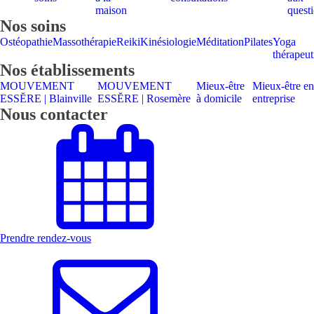
maison
quest
Nos soins
Ostéopathie
Massothérapie
Reiki
Kinésiologie
Méditation
Pilates
Yoga
thérapeut
Nos établissements
MOUVEMENT
MOUVEMENT
Mieux-être
Mieux-être en
ESSĔRE | Blainville
ESSĔRE | Rosemère
à domicile
entreprise
Nous contacter
Prendre rendez-vous