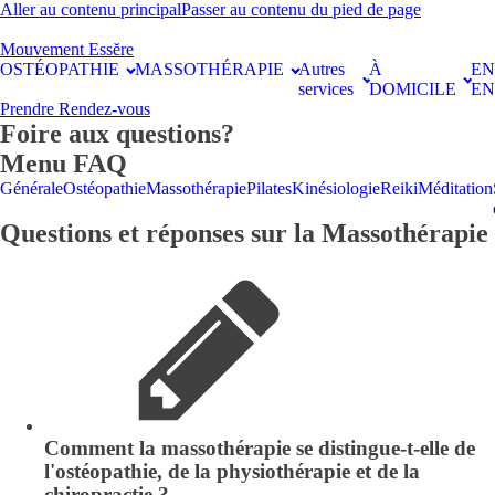
Aller au contenu principal
Passer au contenu du pied de page
Mouvement Essĕre
OSTÉOPATHIE
MASSOTHÉRAPIE
Autres
À
E
services
DOMICILE
EN
Prendre Rendez-vous
Foire aux questions?
Menu FAQ
Générale
Ostéopathie
Massothérapie
Pilates
Kinésiologie
Reiki
Méditation
Questions et réponses sur la Massothérapie
Comment la massothérapie se distingue-t-elle de
l'ostéopathie, de la physiothérapie et de la
chiropractie ?