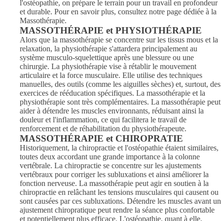
l'ostéopathie, on prépare le terrain pour un travail en profondeur
et durable. Pour en savoir plus, consultez notre page dédiée à la
Massothérapie.
MASSOTHÉRAPIE et PHYSIOTHÉRAPIE
Alors que la massothérapie se concentre sur les tissus mous et la
relaxation, la physiothérapie s'attardera principalement au
système musculo-squelettique après une blessure ou une
chirurgie. La physiothérapie vise à rétablir le mouvement
articulaire et la force musculaire. Elle utilise des techniques
manuelles, des outils (comme les aiguilles sèches) et, surtout, des
exercices de rééducation spécifiques. La massothérapie et la
physiothérapie sont très complémentaires. La massothérapie peut
aider à détendre les muscles environnants, réduisant ainsi la
douleur et l'inflammation, ce qui facilitera le travail de
renforcement et de réhabilitation du physiothérapeute.
MASSOTHÉRAPIE et CHIROPRATIE
Historiquement, la chiropractie et l'ostéopathie étaient similaires,
toutes deux accordant une grande importance à la colonne
vertébrale. La chiropractie se concentre sur les ajustements
vertébraux pour corriger les subluxations et ainsi améliorer la
fonction nerveuse. La massothérapie peut agir en soutien à la
chiropractie en relâchant les tensions musculaires qui causent ou
sont causées par ces subluxations. Détendre les muscles avant un
ajustement chiropratique peut rendre la séance plus confortable
et potentiellement plus efficace. L'ostéopathie, quant à elle,