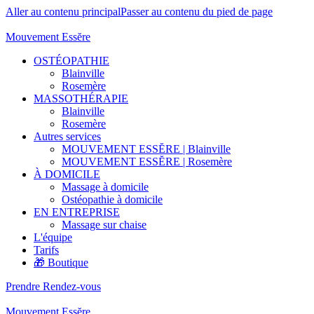
Aller au contenu principal
Passer au contenu du pied de page
Mouvement Essĕre
OSTÉOPATHIE
Blainville
Rosemère
MASSOTHÉRAPIE
Blainville
Rosemère
Autres services
MOUVEMENT ESSĔRE | Blainville
MOUVEMENT ESSĔRE | Rosemère
À DOMICILE
Massage à domicile
Ostéopathie à domicile
EN ENTREPRISE
Massage sur chaise
L'équipe
Tarifs
🎁 Boutique
Prendre Rendez-vous
Mouvement Essĕre