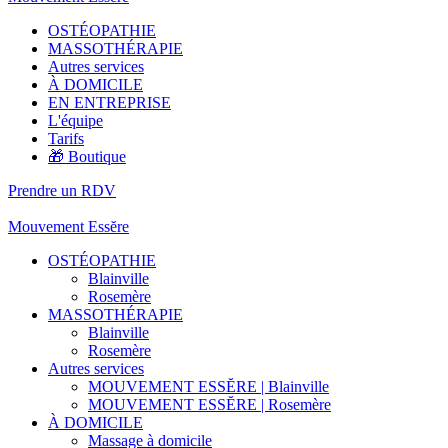
OSTÉOPATHIE
MASSOTHÉRAPIE
Autres services
À DOMICILE
EN ENTREPRISE
L'équipe
Tarifs
🎁 Boutique
Prendre un RDV
Mouvement Essĕre
OSTÉOPATHIE
Blainville
Rosemère
MASSOTHÉRAPIE
Blainville
Rosemère
Autres services
MOUVEMENT ESSĔRE | Blainville
MOUVEMENT ESSĔRE | Rosemère
À DOMICILE
Massage à domicile