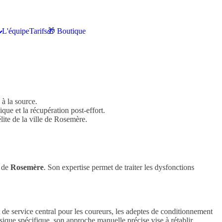
L'équipe
Tarifs
🎁 Boutique
à la source.
ique et la récupération post-effort.
lite de la ville de Rosemère.
s de
Rosemère
. Son expertise permet de traiter les dysfonctions
 de service central pour les coureurs, les adeptes de conditionnement
sique spécifique, son approche manuelle précise vise à rétablir