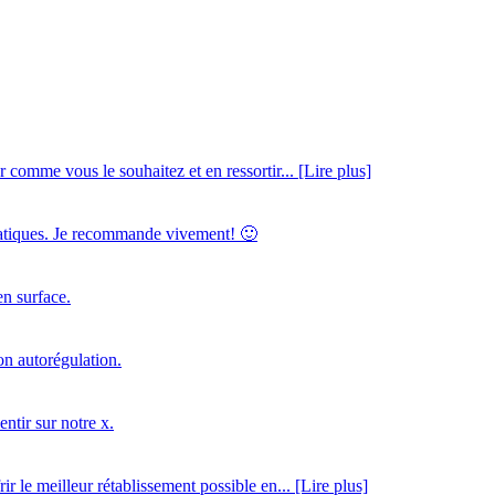
r comme vous le souhaitez et en ressortir... [Lire plus]
ématiques. Je recommande vivement! 🙂
en surface.
son autorégulation.
ntir sur notre x.
ir le meilleur rétablissement possible en... [Lire plus]