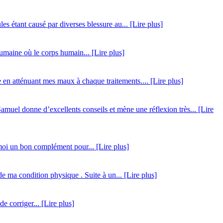
es étant causé par diverses blessure au... [Lire plus]
umaine où le corps humain... [Lire plus]
e en atténuant mes maux à chaque traitements.... [Lire plus]
amuel donne d’excellents conseils et mène une réflexion très... [Lire
r moi un bon complément pour... [Lire plus]
e ma condition physique . Suite à un... [Lire plus]
 corriger... [Lire plus]