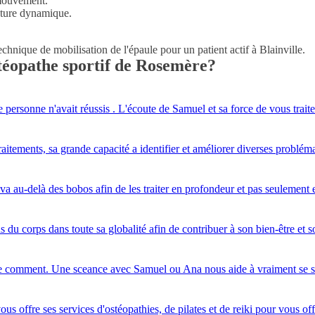
 mouvement.
osture dynamique.
ostéopathe sportif de Rosemère?
 personne n'avait réussis . L'écoute de Samuel et sa force de vous traite
raitements, sa grande capacité a identifier et améliorer diverses probl
l va au-delà des bobos afin de les traiter en profondeur et pas seulement 
s du corps dans toute sa globalité afin de contribuer à son bien-être et 
 le comment. Une sceance avec Samuel ou Ana nous aide à vraiment se se
us offre ses services d'ostéopathies, de pilates et de reiki pour vous offr