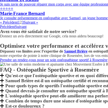
Je suis ravie de pouvoir réparer mon corps avec une équipe profession
⭐⭐⭐⭐⭐
Marie-France Bernard
Je consulte présentement en ostéopathie avec Samuel, un jeune homme prof
« Précédent
1
2
3
Suivant »
Précédent
Suivant
Avez-vous été satisfait de notre service?
Donnez un avis directement sur Google, cela nous aidera beaucoup!
Optimisez votre performance et accélérez 
Dépassez vos limites avec l’expertise de
Samuel Brière
en ostéopath
notre expertise de pointe à notre clinique de Rosemère, lors de vos entr
Prendre un rendez-vous pour un soin ostéopathique sportif à Rosemère
FAQ - Ostéopathie Sportive à Rosemère
Qu'est-ce que l'ostéopathie sportive et en quoi diffère
Samuel Brière est-il un ostéopathe certifié et reconn
Pour quels types de sportifs l'ostéopathie sportive e
Quand devrais-je consulter un ostéopathe sportif à
L'ostéopathie sportive peut-elle améliorer ma perfo
Combien de temps dure une séance d'ostéopathie spo
Est-ce douloureux ?