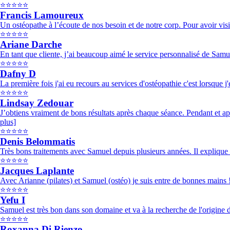
⭐⭐⭐⭐⭐
Francis Lamoureux
Un ostéopathe à l’écoute de nos besoin et de notre corp. Pour avoir visi
⭐⭐⭐⭐⭐
Ariane Darche
En tant que cliente, j’ai beaucoup aimé le service personnalisé de Samu
⭐⭐⭐⭐⭐
Dafny D
La première fois j'ai eu recours au services d'ostéopathie c'est lorsque 
⭐⭐⭐⭐⭐
Lindsay Zedouar
J’obtiens vraiment de bons résultats après chaque séance. Pendant et apr
plus]
⭐⭐⭐⭐⭐
Denis Belommatis
Très bons traitements avec Samuel depuis plusieurs années. Il explique to
⭐⭐⭐⭐⭐
Jacques Laplante
Avec Arianne (pilates) et Samuel (ostéo) je suis entre de bonnes mains !
⭐⭐⭐⭐⭐
Yefu I
Samuel est très bon dans son domaine et va à la recherche de l'origine d
⭐⭐⭐⭐⭐
Roxanna Di Rienzo