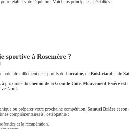
 rétablir votre équilibre. Voici nos principales spécialités :
ie sportive à Rosemère ?
d
le point de ralliement des sportifs de
Lorraine
, de
Boisbriand
et de
Sa
, à proximité du
chemin de la Grande-Côte
,
Mouvement Essĕre
est l
Rive-Nord.
écanique ou préparer votre prochaine compétition,
Samuel Brière
et son 
lines complémentaires à l'ostéopathie :
ofondes et la récupération.