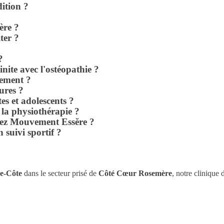
ition ?
ère ?
iter ?
?
nite avec l'ostéopathie ?
tement ?
ures ?
es et adolescents ?
t la physiothérapie ?
chez Mouvement Essĕre ?
suivi sportif ?
e-Côte
dans le secteur prisé de
Côté Cœur Rosemère
, notre clinique