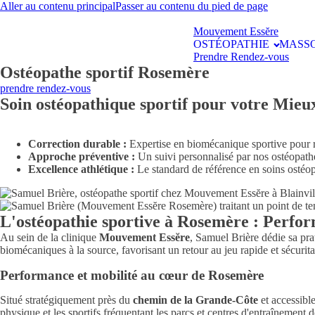
Aller au contenu principal
Passer au contenu du pied de page
Mouvement Essĕre
OSTÉOPATHIE
MASS
Prendre Rendez-vous
Ostéopathe sportif Rosemère
prendre rendez-vous
Soin ostéopathique sportif pour votre Mieu
Correction durable :
Expertise en biomécanique sportive pour ré
Approche préventive :
Un suivi personnalisé par nos ostéopathes 
Excellence athlétique :
Le standard de référence en soins ostéopa
L'ostéopathie sportive à Rosemère : Perfo
Au sein de la clinique
Mouvement Essĕre
, Samuel Brière dédie sa pra
biomécaniques à la source, favorisant un retour au jeu rapide et sécurita
Performance et mobilité au cœur de Rosemère
Situé stratégiquement près du
chemin de la Grande-Côte
et accessibl
physique et les sportifs fréquentant les parcs et centres d'entraînement