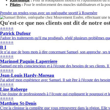
Kinésiologie
:
Pour la réadaptation motrice et l'optimisation du
Pilates
:
Pour le renforcement des muscles stabilisateurs et la p
Prendre un rendez-vous avec un ostéopathe sportif à Rosemère
Qu'est-ce que nos clients ont dit de notre 
⭐⭐⭐⭐⭐
Patrick Dufour
J'adore les traitements qu'il ma prodigués, réglé plusieurs problèmes que
⭐⭐⭐⭐⭐
B I
Je n’ai que de bons mots à dire concernant Samuel, son approche, ses t
⭐⭐⭐⭐⭐
Marinoel Paquin-Laperriere
Samuel est très consciencieux et à l'écoute des besoins de ses clients. I
⭐⭐⭐⭐⭐
Jean-Louis Hardy-Moreau
J'ai adoré mon expérience avec Samuel. Il sait être à l'écoute des besoin
⭐⭐⭐⭐⭐
Line Roberge
Une équipe de professionnels à l’écoute qui expliquent le pourquoi et
⭐⭐⭐⭐⭐
Matthieu St-Denis
C'est la clinique la complète que vous retrouverez dans la région. Elle vo