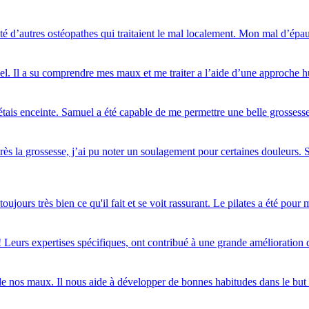
té d’autres ostéopathes qui traitaient le mal localement. Mon mal d’épaul
el. Il a su comprendre mes maux et me traiter a l’aide d’une approche h
j'étais enceinte. Samuel a été capable de me permettre une belle grossess
ès la grossesse, j’ai pu noter un soulagement pour certaines douleurs. S
ujours très bien ce qu'il fait et se voit rassurant. Le pilates a été pou
 Leurs expertises spécifiques, ont contribué à une grande amélioration d
e nos maux. Il nous aide à développer de bonnes habitudes dans le but de