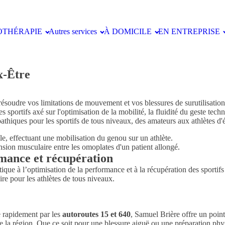
OTHÉRAPIE
Autres services
À DOMICILE
EN ENTREPRISE
x-Être
soudre vos limitations de mouvement et vos blessures de surutilisation 
sportifs axé sur l'optimisation de la mobilité, la fluidité du geste techn
thiques pour les sportifs de tous niveaux, des amateurs aux athlètes d'é
rmance et récupération
tique à l’optimisation de la performance et à la récupération des sportif
ire pour les athlètes de tous niveaux.
e rapidement par les
autoroutes 15 et 640
, Samuel Brière offre un point
 de la région. Que ce soit pour une blessure aiguë ou une préparation phy