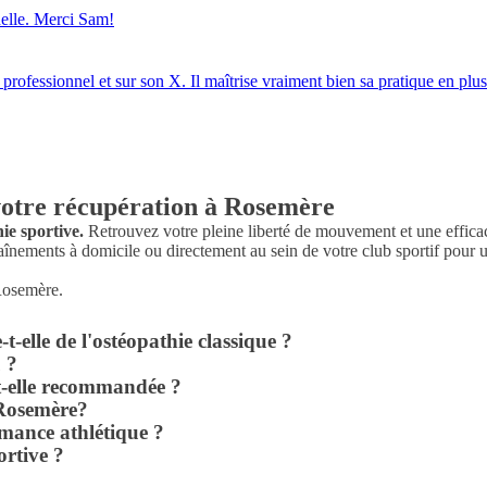
nelle. Merci Sam!
essionnel et sur son X. Il maîtrise vraiment bien sa pratique en plus de 
votre récupération à Rosemère
ie sportive.
Retrouvez votre pleine liberté de mouvement et une efficac
aînements à domicile ou directement au sein de votre club sportif pour un
-t-elle de l'ostéopathie classique ?
u ?
st-elle recommandée ?
 Rosemère?
rmance athlétique ?
rtive ?